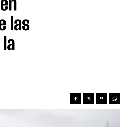
den
e las
 la