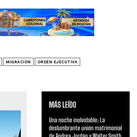
MIGRACIÓN
ORDEN EJECUTIVA
MÁS LEÍDO
Una noche inolvidable: La
deslumbrante unión matrimonial
de Andrea Jordán y Walter Smith