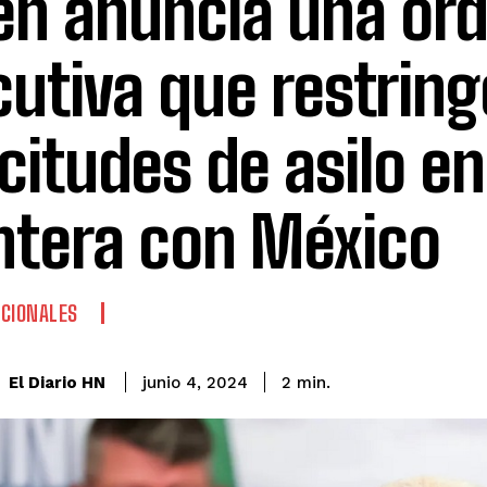
en anuncia una or
cutiva que restring
icitudes de asilo en
ntera con México
CIONALES
El Diario HN
junio 4, 2024
2
min.