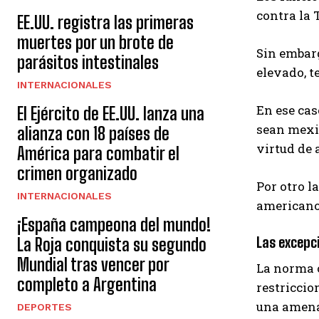
contra la 
EE.UU. registra las primeras
muertes por un brote de
Sin embarg
parásitos intestinales
elevado, t
INTERNACIONALES
En ese cas
El Ejército de EE.UU. lanza una
sean mexic
alianza con 18 países de
virtud de 
América para combatir el
crimen organizado
Por otro l
INTERNACIONALES
americano
¡España campeona del mundo!
Las excepc
La Roja conquista su segundo
Mundial tras vencer por
La norma c
completo a Argentina
restriccio
una amena
DEPORTES