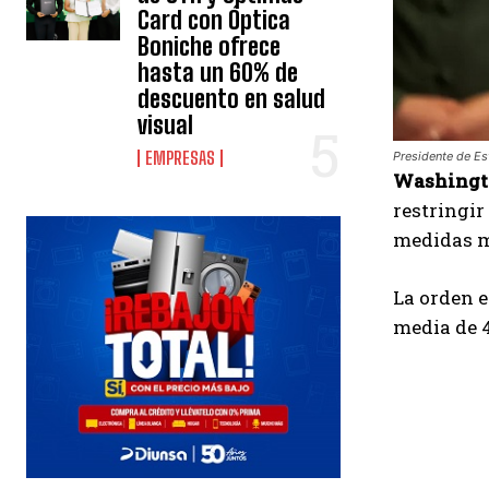
Card con Óptica
Boniche ofrece
hasta un 60% de
descuento en salud
visual
EMPRESAS
Presidente de Es
Washingt
restringir
medidas m
La orden e
media de 4