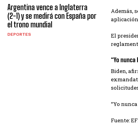
Argentina vence a Inglaterra
Además, se
(2-1) y se medirá con España por
aplicación
el trono mundial
DEPORTES
El preside
reglamento
“Yo nunca 
Biden, afi
exmandatar
solicitude
“Yo nunca 
Fuente: E