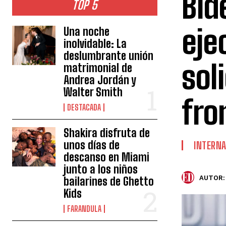
Bid
TOP 5
eje
Una noche
inolvidable: La
deslumbrante unión
sol
matrimonial de
Andrea Jordán y
Walter Smith
fro
DESTACADA
Shakira disfruta de
unos días de
INTERNA
descanso en Miami
junto a los niños
AUTOR:
bailarines de Ghetto
Kids
FARANDULA