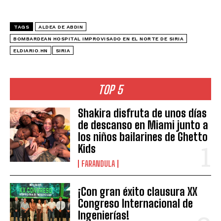
TAGS
ALDEA DE ABDIN
BOMBARDEAN HOSPITAL IMPROVISADO EN EL NORTE DE SIRIA
ELDIARIO.HN
SIRIA
TOP 5
Shakira disfruta de unos días
de descanso en Miami junto a
los niños bailarines de Ghetto
Kids
FARANDULA
¡Con gran éxito clausura XX
Congreso Internacional de
Ingenierías!