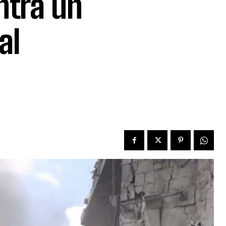
ntra un
al