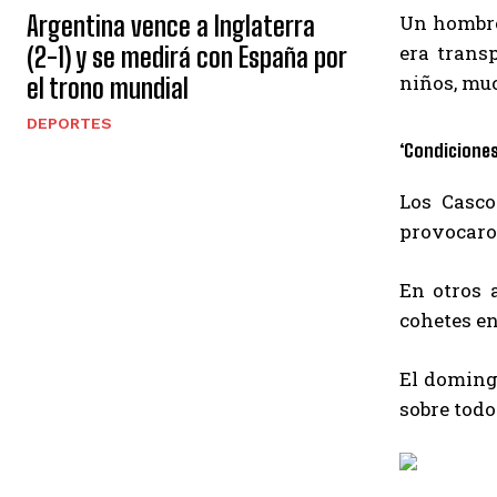
Argentina vence a Inglaterra
Un hombre 
era trans
(2-1) y se medirá con España por
niños, muc
el trono mundial
DEPORTES
‘Condicione
Los Casco
provocaro
En otros a
cohetes en
El domingo
sobre todo