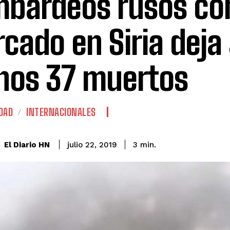
bardeos rusos co
cado en Siria deja 
os 37 muertos
DAD
INTERNACIONALES
El Diario HN
julio 22, 2019
3
min.