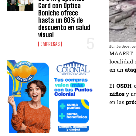
Card con Óptica
Boniche ofrece
hasta un 60% de
descuento en salud
visual
EMPRESAS
Bombardeos ruso
MAARET 
localidad 
en un
ata
El
OSDH
,
niños
y u
en las
pró