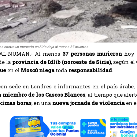
s contra un mercado en Siria deja al menos 37 muertos
AL-NUMAN.- Al menos
37 personas murieron
hoy
de la
provincia de Idlib (noroeste de Siria)
, según el
que
en el
Moscú niega
toda
responsabilidad
.
 con sede en Londres e informantes en el país árabe,
n
miembro de los Cascos Blancos
, al tiempo que aler
ximas horas
, en una
nueva jornada de violencia
en e