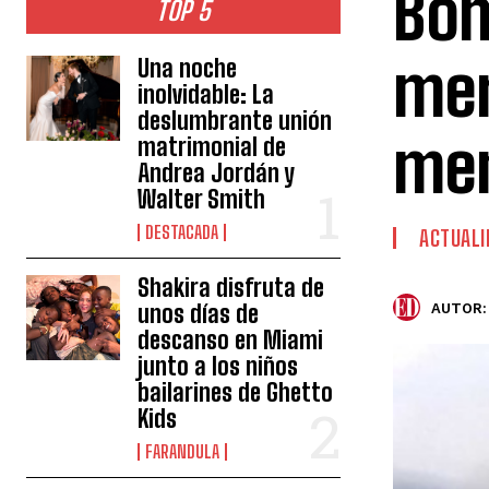
Bom
TOP 5
mer
Una noche
inolvidable: La
deslumbrante unión
men
matrimonial de
Andrea Jordán y
Walter Smith
DESTACADA
ACTUALI
Shakira disfruta de
unos días de
AUTOR:
descanso en Miami
junto a los niños
bailarines de Ghetto
Kids
FARANDULA