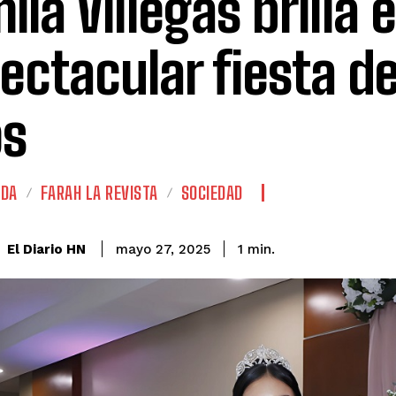
ila Villegas brilla 
ectacular fiesta d
os
ADA
FARAH LA REVISTA
SOCIEDAD
El Diario HN
mayo 27, 2025
1
min.