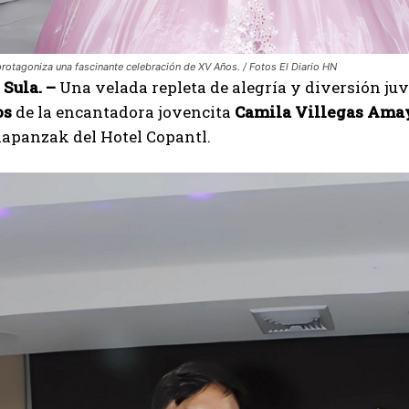
protagoniza una fascinante celebración de XV Años. / Fotos El Diario HN
Sula. –
Una velada repleta de alegría y diversión juv
os
de la encantadora jovencita
Camila Villegas Ama
hapanzak del Hotel Copantl.