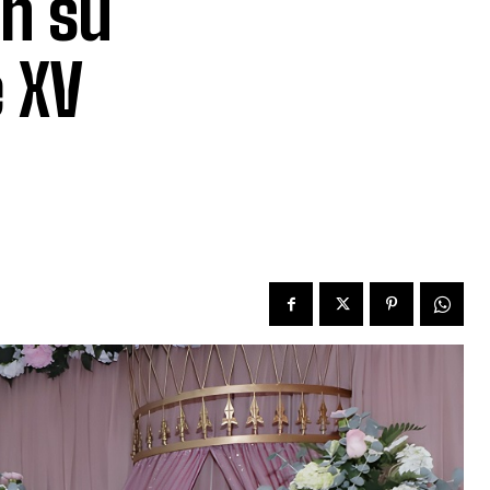
en su
e XV