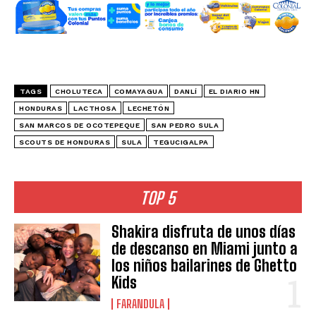
TAGS
CHOLUTECA
COMAYAGUA
DANLÍ
EL DIARIO HN
HONDURAS
LACTHOSA
LECHETÓN
SAN MARCOS DE OCOTEPEQUE
SAN PEDRO SULA
SCOUTS DE HONDURAS
SULA
TEGUCIGALPA
TOP 5
Shakira disfruta de unos días
de descanso en Miami junto a
los niños bailarines de Ghetto
Kids
FARANDULA