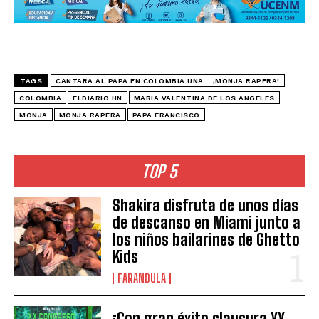
TAGS
CANTARÁ AL PAPA EN COLOMBIA UNA… ¡MONJA RAPERA!
COLOMBIA
ELDIARIO.HN
MARÍA VALENTINA DE LOS ÁNGELES
MONJA
MONJA RAPERA
PAPA FRANCISCO
TOP 5
Shakira disfruta de unos días
de descanso en Miami junto a
los niños bailarines de Ghetto
Kids
FARANDULA
¡Con gran éxito clausura XX