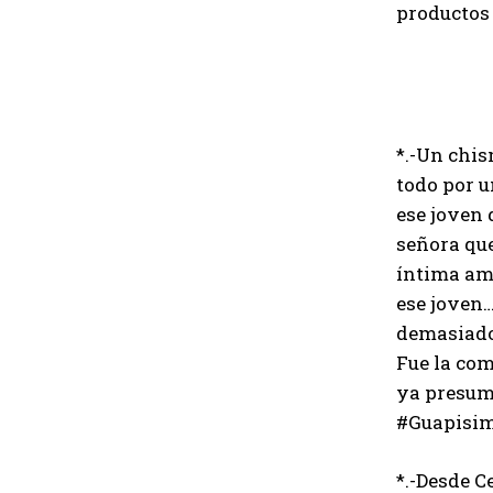
productos 
*.-Un chis
todo por u
ese joven 
señora que
íntima ami
ese joven…
demasiado 
Fue la com
ya presum
#Guapisim
*.-Desde C