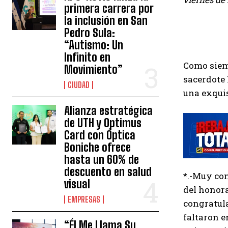
primera carrera por
la inclusión en San
Pedro Sula:
“Autismo: Un
Infinito en
Como siemp
Movimiento”
sacerdote 
CIUDAD
una exquis
Alianza estratégica
de UTH y Optimus
Card con Óptica
Boniche ofrece
hasta un 60% de
descuento en salud
*.-Muy con
visual
del honora
EMPRESAS
congratula
faltaron 
“Él Me Llama Su