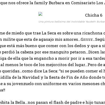
que nos ofrece la family Burbara en Comisariato Los
Una pintura bellisima del inolvidable Yaudeth Burbar
me de miedo que trae La Seca es sobre una ricachona o
n milite que esta de agasajo mis amores…Grrrrr…Segú
que está más bueno que comer con los dedos y que a s
 perdió la cabeza por ese manguito petacon…Dicen la
ga de ella que la engancho a morir por ir a esa tar
al menos le toco de los mejorcitos del lugar…Pero de a
queridas…como dice La Seca: “si se pueden comer el h
idilla de la Navidad y la fiesta de Fin de Año donde 
e a su jovenzuelo con uniforme en varios mesones ch
a!!
eibita la Bella…nos pasan el flash de padre e hijo tuna