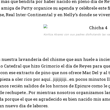
 más que bendita por haber nacido en pleno día de Re
s amiga de Patty organice su agenda y celébrele este fi
e, Real Inter-Continental y en Nelly’s donde se viv
Koritza Alvarez con sus padres disfrutando las v
 nuestra lavandería del chisme que aun huele a incie
lo Catedral que hizo Grimorio el día de Reyes para que
 con ese extracto de pino que nos ofrece Mac Del y al
ieza a oler rico por aquí…jijijijiji…en pocos minutos
anos recién salidos de los hornos de Epicure como le
de rechupete…Por mientras nosotros organizamos las 
a porque el que es agradecido es bien nacido mis amo
n nuevo dia de labores.