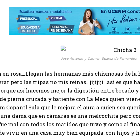
Jose Antonio y Carmen Suarez de Fernandez
a en rosa…Llegan las hermanas más chismosas de la h
rar pero las tripas no mis reinas…jijijiji…así es que 
orque así hacemos mejor la digestión entre bocado y
e pierna cruzada y batiente con La Meca quien viene
m Copantl Sula que le mejora el aura a quien sea que
una dama que en cámaras es una melcochita pero con 
fue mal con todos los maridos que tuvo y como al fi
de vivir en una casa muy bien equipada, con hijos y 