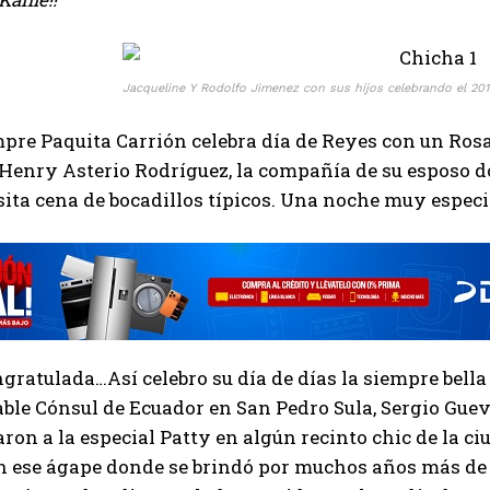
Jacqueline Y Rodolfo Jimenez con sus hijos celebrando el 20
re Paquita Carrión celebra día de Reyes con un Rosar
Henry Asterio Rodríguez, la compañía de su esposo d
ita cena de bocadillos típicos. Una noche muy especi
gratulada…Así celebro su día de días la siempre bell
ble Cónsul de Ecuador en San Pedro Sula, Sergio Guev
ron a la especial Patty en algún recinto chic de la c
en ese ágape donde se brindó por muchos años más d