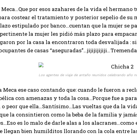
a Meca…Que por esos azahares de la vida el hermano t
ra costear el tratamiento y posterior sepelio de su m
lazo estipulado por banco…cuentan que la mujer se p
 pertinente la mujer les pidió más plazo para empac
garon por la casa la encontraron toda desvalijada : 
ocupantes de casas “aseguradas”…jijijijijiji…Tremenda 
Los agentes de viaje de antaño reunidos celebrando año n
La Meca ese caso contando que: cuando le fueron a recl
 bélica con amenazas y toda la cosa…Porque fue a para
 o peor que ella…Santísimo…Las vueltas que da la vid
que la consintieron como la beba de la familia y jam
…Eso es lo malo de darle alas a los alacranes…como 
 llegan bien humilditos llorando con la cola entre la