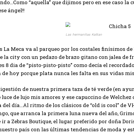
ndo…Como “aquella” que dijimos pero en ese caso la cu
ese ángel!!
Las hermanitas Kattan
s La Meca va al parqueo por los costales finísimos de 
e la city con un pedazo de brazo gitano con jalea de 
es 8 dia de “pisto-pisto-pisto” como decía el record
a de hoy porque plata nunca les falta en sus vidas mi
digestión de nuestra primera taza de té verde (en ay
 luce de lujo mis amores y ese capuccino de Welchez 
a del día…Al ritmo de los clásicos de “old is cool” de
go, que arranca la primera luna nueva del año, Grimo
 ir a Zebras Boutique, el lugar preferido por doña D
nuestro país con las últimas tendencias de moda y es