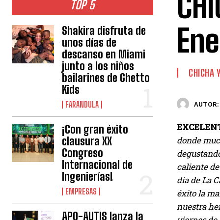
CHI
TOP 5
Ene
Shakira disfruta de
unos días de
descanso en Miami
junto a los niños
CHICHA 
bailarines de Ghetto
Kids
FARANDULA
AUTOR:
EXCELENTE
¡Con gran éxito
clausura XX
donde mucho
Congreso
degustando 
Internacional de
caliente de
Ingenierías!
día de La 
EMPRESAS
éxito la ma
nuestra he
APO-AUTIS lanza la
viernes de 