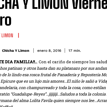
CHA Y LIMON Vierne
ro
Y LIMON
Chicha Y Limon
enero 8, 2016
17
min.
 DIA FAMILIA!!..
. Con el cariño de siempre los sal
s patinan y otros hasta dan su platanazo por sus andanza
de lo lindo esa rosca frutal de Panadería y Repostería M
 Epicure que es un lujo mis amores…El niño le salió a Vid
Candelaria, con champurreado y toda la cosa, como estil
ratón “Guadalupe-Reyes”…jijijiji…Saludos a toda la colonia
rmana del alma Lolita Favila quien siempre nos lee…Arra
Kaffie!!