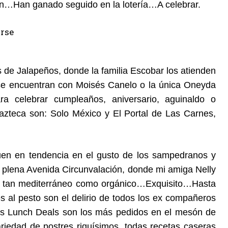
aben…Han ganado seguido en la lotería…A celebrar.
 de Jalapeños, donde la familia Escobar los atienden
 se encuentran con Moisés Canelo o la única Oneyda
 celebrar cumpleaños, aniversario, aguinaldo o
azteca son: Solo México y El Portal de Las Carnes,
guen en tendencia en el gusto de los sampedranos y
en plena Avenida Circunvalación, donde mi amiga Nelly
ú tan mediterráneo como orgánico…Exquisito…Hasta
 al pesto son el delirio de todos los ex compañeros
Los Lunch Deals son los más pedidos en el mesón de
edad de postres riquísimos, todas recetas caseras