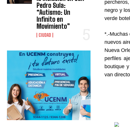
percheros,
Pedro Sula:
negro y lo
“Autismo: Un
Infinito en
verde bote
Movimiento”
*.-Muchas 
CIUDAD
nuevos air
Nueva Orle
perfiles a
boutique y
van direct