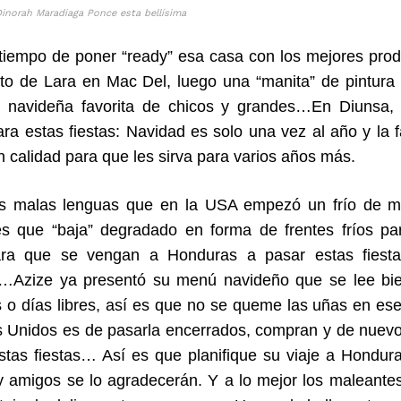
inorah Maradiaga Ponce esta bellísima
 tiempo de poner “ready” esa casa con los mejores prod
to de Lara en Mac Del, luego una “manita” de pintura 
n navideña favorita de chicos y grandes…En Diunsa,
ara estas fiestas: Navidad es solo una vez al año y la
n calidad para que les sirva para varios años más.
las malas lenguas que en la USA empezó un frío de m
es que “baja” degradado en forma de frentes fríos p
ra que se vengan a Honduras a pasar estas fiestas
…Azize ya presentó su menú navideño que se lee bien
 o días libres, así es que no se queme las uñas en es
 Unidos es de pasarla encerrados, compran y de nuevo 
estas fiestas… Así es que planifique su viaje a Hon
 y amigos se lo agradecerán. Y a lo mejor los maleante