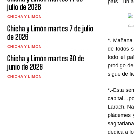
país…un at
julio de 2026
CHICHA Y LIMON
Gus
Chicha y Limón martes 7 de julio
de 2026
*.-Mañana 
CHICHA Y LIMON
de todos s
Chicha y Limón martes 30 de
todo el pa
junio de 2026
prodigo de
sigue de f
CHICHA Y LIMON
*.-Esta se
capital…po
Larach, Na
plácemes 
sagitarian
dedica a lo