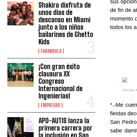
sus opcion
Shakira disfruta de
de fin de a
unos días de
descanso en Miami
momento qu
junto a los niños
todos los a
bailarines de Ghetto
Kids
FARANDULA
¡Con gran éxito
clausura XX
Congreso
Internacional de
Daniela 
Ingenierías!
*.-Me cuen
EMPRESAS
fiestas de
APO-AUTIS lanza la
San Pedro 
primera carrera por
sabe dami
la inclusión en San