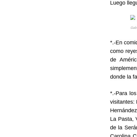
Luego lleg
Gab
*.-En comi
como reyes
de Améric
simplement
donde la f
*.-Para lo
visitantes
Hernández
La Pasta, 
de la Será
Carolina 