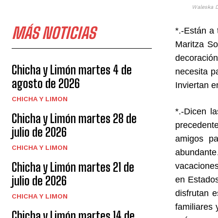
Waleska D
MÁS NOTICIAS
*.-Están a
Maritza So
decoració
Chicha y Limón martes 4 de
necesita p
agosto de 2026
Inviertan e
CHICHA Y LIMON
*.-Dicen 
Chicha y Limón martes 28 de
precedent
julio de 2026
amigos pa
CHICHA Y LIMON
abundante
Chicha y Limón martes 21 de
vacaciones
julio de 2026
en Estados
disfrutan 
CHICHA Y LIMON
familiares
Chicha y Limón martes 14 de