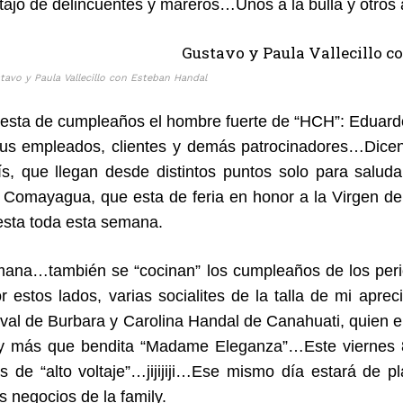
ajo de delincuentes y mareros…Unos a la bulla y otros a
tavo y Paula Vallecillo con Esteban Handal
esta de cumpleaños el hombre fuerte de “HCH”: Eduardo 
us empleados, clientes y demás patrocinadores…Dicen 
ís, que llegan desde distintos puntos solo para saludar
 Comayagua, que esta de feria en honor a la Virgen 
iesta toda esta semana.
mana…también se “cocinan” los cumpleaños de los peri
r estos lados, varias socialites de la talla de mi ap
val de Burbara y Carolina Handal de Canahuati, quien e
y más que bendita “Madame Eleganza”…Este viernes 8
as de “alto voltaje”…jijijiji…Ese mismo día estará de 
s negocios de la family.