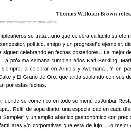
uan Brown roleando en motocicleta
umpleañeros se trata…uno que celebra calladito su efem
compositor, político, amigo y un progreseño ejemplar, d
e siguen celebrando en fechas posteriores…La mejor de 
La próxima semana cumplen años Karl Berkling, Mari
 siempre, a celebrar en Arnie’s y Avemaria…Y en pas
Cake y El Grano de Oro, que anda soplando con sus de
an por estas fechas.
gar donde se come rico en todo su menú es Ambar Restau
apa…Refill de sopa diario, una especialidad en cada día
 Sampler” y un amplio abanico gastronómico con prec
familiares y/o corporativas que esta de lujo…Lo mejor