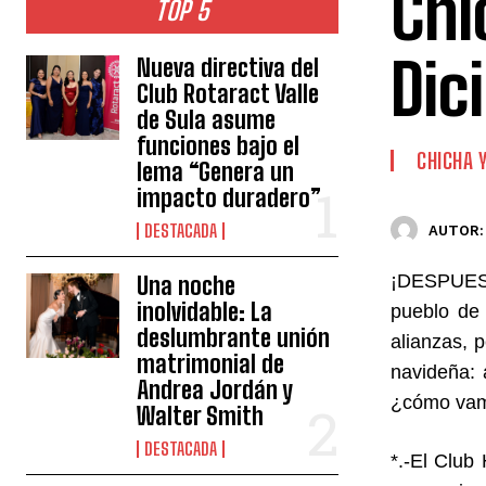
Chi
TOP 5
Dic
Nueva directiva del
Club Rotaract Valle
de Sula asume
funciones bajo el
CHICHA 
lema “Genera un
impacto duradero”
DESTACADA
AUTOR:
¡DESPUES 
Una noche
inolvidable: La
pueblo de 
deslumbrante unión
alianzas, 
matrimonial de
navideña:
Andrea Jordán y
¿cómo vam
Walter Smith
DESTACADA
*.-El Club