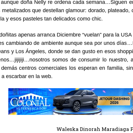
 aunque doña Nelly re ordena cada semana…Siguen en t
s metalizados que destellan glamour: dorado, plateado
lla y esos pasteles tan delicados como chic.
doñitas apenas arranca Diciembre “vuelan” para la USA
es cambiando de ambiente aunque sea por unos días…M
ans y Los Ángeles, donde se dan gusto en esos shopp
jenos…jijijiji…nosotros somos de consumir lo nuestr
 demás centros comerciales los esperan en familia, si
o a escarbar en la web.