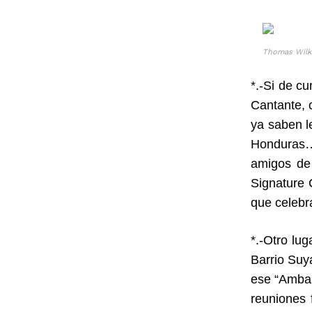
Thomas Wilk
*.-Si de c
Cantante, 
ya saben l
Honduras…
amigos de
Signature 
que celebr
*.-Otro lu
Barrio Suy
ese “Ambar
reuniones 