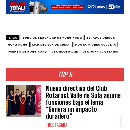
TAGS
BURÓ DE SEGURIDAD DE HONG KONG
ESTADOS UNIDOS
HONG KONG
MAR DEL SUR DE CHINA.
PORTAAVIONES NUCLEAR
PUERTO DE HONG KONG
USS BLUE RIDGE
USS JOHN C. STENNIS
TOP 5
Nueva directiva del Club
Rotaract Valle de Sula asume
funciones bajo el lema
“Genera un impacto
duradero”
DESTACADA