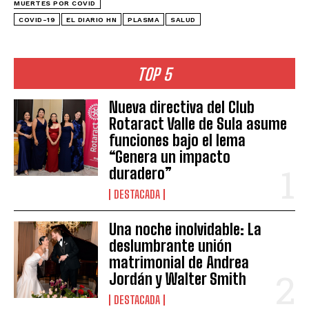
MUERTES POR COVID
COVID-19
EL DIARIO HN
PLASMA
SALUD
TOP 5
Nueva directiva del Club
Rotaract Valle de Sula asume
funciones bajo el lema
“Genera un impacto
duradero”
DESTACADA
Una noche inolvidable: La
deslumbrante unión
matrimonial de Andrea
Jordán y Walter Smith
DESTACADA