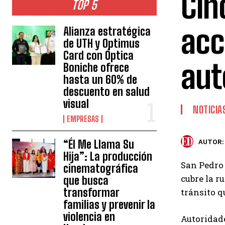
Cin
TOP 5
acc
Alianza estratégica
de UTH y Optimus
Card con Óptica
aut
Boniche ofrece
hasta un 60% de
descuento en salud
visual
NOTICIA
EMPRESAS
“Él Me Llama Su
AUTOR:
Hija”: La producción
San Pedro 
cinematográfica
cubre la r
que busca
transformar
tránsito qu
familias y prevenir la
violencia en
Autoridade