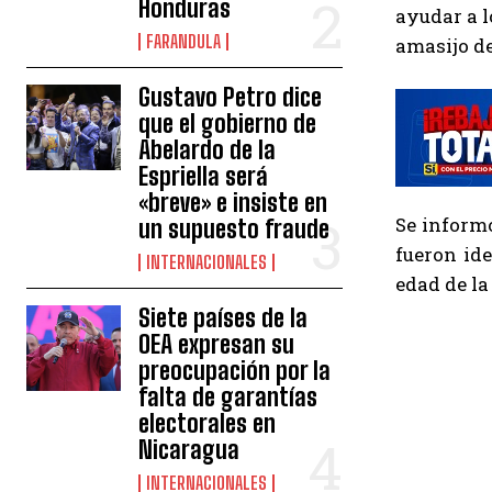
Honduras
ayudar a l
FARANDULA
amasijo de
Gustavo Petro dice
que el gobierno de
Abelardo de la
Espriella será
«breve» e insiste en
Se informó
un supuesto fraude
fueron id
INTERNACIONALES
edad de la
Siete países de la
OEA expresan su
preocupación por la
falta de garantías
electorales en
Nicaragua
INTERNACIONALES