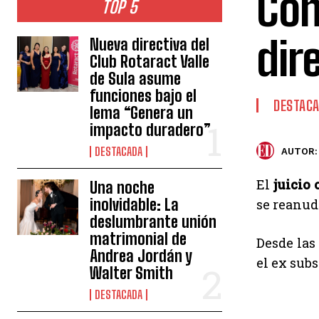
Con
TOP 5
dir
Nueva directiva del
Club Rotaract Valle
de Sula asume
funciones bajo el
DESTAC
lema “Genera un
impacto duradero”
DESTACADA
AUTOR:
El
juicio 
Una noche
inolvidable: La
se reanudó
deslumbrante unión
matrimonial de
Desde las
Andrea Jordán y
el ex subs
Walter Smith
DESTACADA