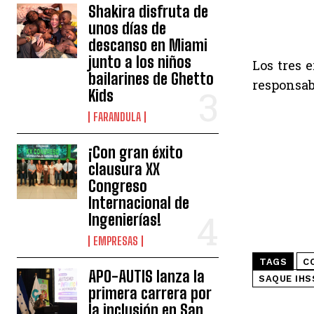
Shakira disfruta de
unos días de
descanso en Miami
junto a los niños
Los tres 
bailarines de Ghetto
responsab
Kids
FARANDULA
¡Con gran éxito
clausura XX
Congreso
Internacional de
Ingenierías!
EMPRESAS
TAGS
C
APO-AUTIS lanza la
SAQUE IHS
primera carrera por
la inclusión en San