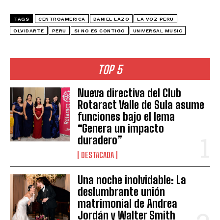
TAGS
CENTROAMERICA
DANIEL LAZO
LA VOZ PERU
OLVIDARTE
PERU
SI NO ES CONTIGO
UNIVERSAL MUSIC
TOP 5
Nueva directiva del Club
Rotaract Valle de Sula asume
funciones bajo el lema
“Genera un impacto
duradero”
DESTACADA
Una noche inolvidable: La
deslumbrante unión
matrimonial de Andrea
Jordán y Walter Smith