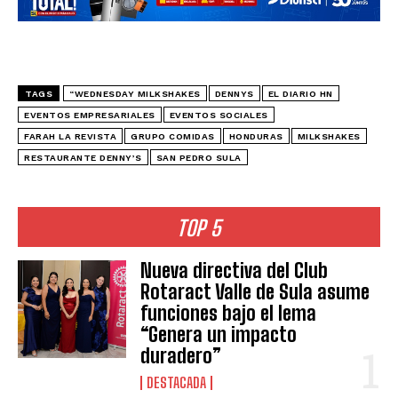
TAGS
“WEDNESDAY MILKSHAKES
DENNYS
EL DIARIO HN
EVENTOS EMPRESARIALES
EVENTOS SOCIALES
FARAH LA REVISTA
GRUPO COMIDAS
HONDURAS
MILKSHAKES
RESTAURANTE DENNY’S
SAN PEDRO SULA
TOP 5
Nueva directiva del Club
Rotaract Valle de Sula asume
funciones bajo el lema
“Genera un impacto
duradero”
DESTACADA