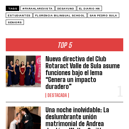
TAGS
#FARAHLAREVISTA
DESAYUNO
EL DIARIO HN
ESTUDIANTES
FLORENCIA BILINGUAL SCHOOL
SAN PEDRO SULA
SENIORS
TOP 5
Nueva directiva del Club
Rotaract Valle de Sula asume
funciones bajo el lema
“Genera un impacto
duradero”
DESTACADA
Una noche inolvidable: La
deslumbrante unión
matrimonial de Andrea