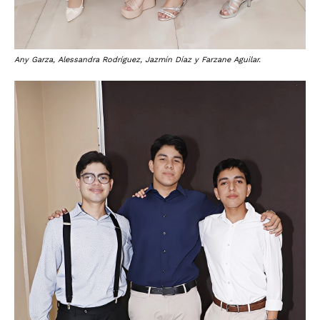
Any Garza, Alessandra Rodríguez, Jazmín Díaz y Farzane Aguilar.