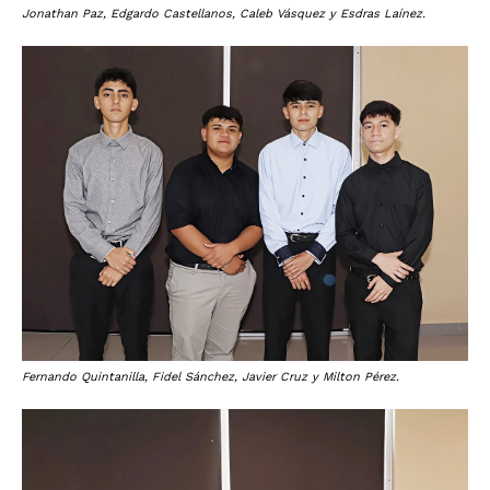
Jonathan Paz, Edgardo Castellanos, Caleb Vásquez y Esdras Laínez.
Fernando Quintanilla, Fidel Sánchez, Javier Cruz y Milton Pérez.