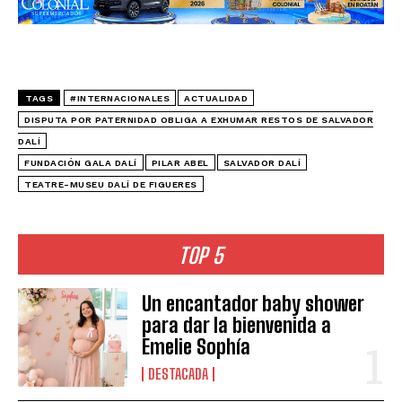
TAGS
#INTERNACIONALES
ACTUALIDAD
DISPUTA POR PATERNIDAD OBLIGA A EXHUMAR RESTOS DE SALVADOR
DALÍ
FUNDACIÓN GALA DALÍ
PILAR ABEL
SALVADOR DALÍ
TEATRE-MUSEU DALÍ DE FIGUERES
TOP 5
Un encantador baby shower
para dar la bienvenida a
Emelie Sophía
DESTACADA