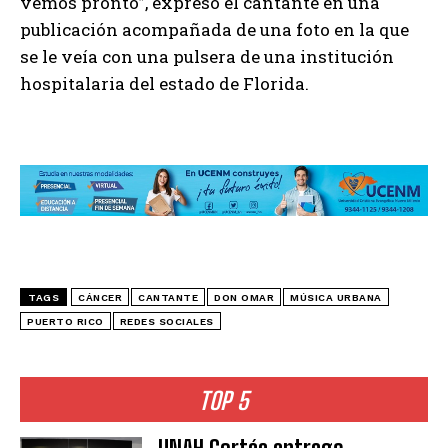
vemos pronto”, expresó el cantante en una
publicación acompañada de una foto en la que
se le veía con una pulsera de una institución
hospitalaria del estado de Florida.
TAGS
CÁNCER
CANTANTE
DON OMAR
MÚSICA URBANA
PUERTO RICO
REDES SOCIALES
TOP 5