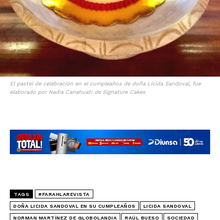
El pastel de celebración en el cumpleaños de doña Licida Sandoval, fue
elaborado por Nadia Canahuati de Signature Cakes
TAGS
#FARAHLAREVISTA
DOÑA LICIDA SANDOVAL EN SU CUMPLEAÑOS
LICIDA SANDOVAL
NORMAN MARTÍNEZ DE GLOBOLANDIA
RAÚL BUESO
SOCIEDAD