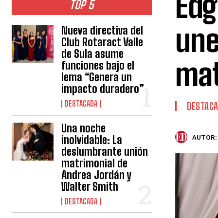
Edg
TOP 5
une
Nueva directiva del
Club Rotaract Valle
de Sula asume
mat
funciones bajo el
lema “Genera un
impacto duradero”
DESTACADA
DESTAC
Una noche
inolvidable: La
AUTOR:
deslumbrante unión
matrimonial de
Andrea Jordán y
Walter Smith
DESTACADA