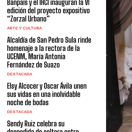
Banpaís y el IHCI inauguran la VI
edición del proyecto expositivo
“Zorzal Urbano”
ARTE Y CULTURA
Alcaldía de San Pedro Sula rinde
homenaje a la rectora de la
UCENM, María Antonia
Fernández de Suazo
DESTACADA
Elsy Alcocer y Oscar Ávila unen
sus vidas en una inolvidable
noche de bodas
DESTACADA
Sendy Ruiz celebra su
despedida de soltera entre