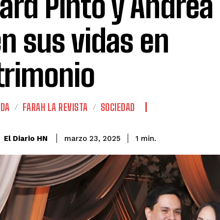
ard Pinto y Andrea
n sus vidas en
rimonio
ADA
FARAH LA REVISTA
SOCIEDAD
El Diario HN
marzo 23, 2025
1
min.