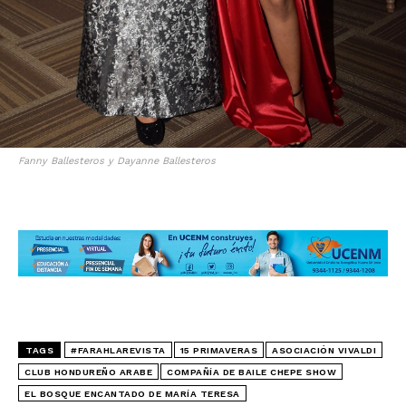
Fanny Ballesteros y Dayanne Ballesteros
TAGS
#FARAHLAREVISTA
15 PRIMAVERAS
ASOCIACIÓN VIVALDI
CLUB HONDUREÑO ARABE
COMPAÑÍA DE BAILE CHEPE SHOW
EL BOSQUE ENCANTADO DE MARÍA TERESA