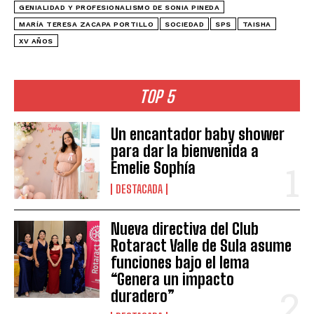
GENIALIDAD Y PROFESIONALISMO DE SONIA PINEDA
MARÍA TERESA ZACAPA PORTILLO
SOCIEDAD
SPS
TAISHA
XV AÑOS
TOP 5
Un encantador baby shower
para dar la bienvenida a
Emelie Sophía
DESTACADA
Nueva directiva del Club
Rotaract Valle de Sula asume
funciones bajo el lema
“Genera un impacto
duradero”