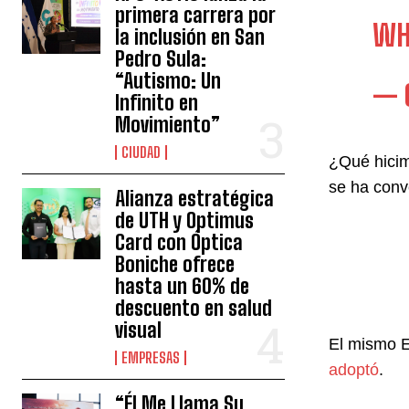
primera carrera por
WH
la inclusión en San
Pedro Sula:
“Autismo: Un
— 
Infinito en
Movimiento”
CIUDAD
¿Qué hicimo
se ha conv
Alianza estratégica
de UTH y Optimus
Card con Óptica
Boniche ofrece
hasta un 60% de
descuento en salud
visual
El mismo E
EMPRESAS
adoptó
.
“Él Me Llama Su