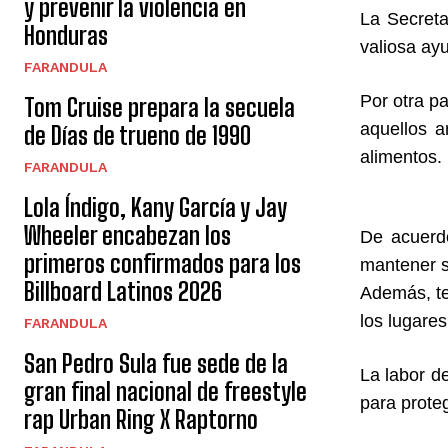
y prevenir la violencia en
La Secreta
Honduras
valiosa ay
FARANDULA
Por otra pa
Tom Cruise prepara la secuela
aquellos a
de Días de trueno de 1990
alimentos.
FARANDULA
Lola Índigo, Kany García y Jay
Wheeler encabezan los
De acuerd
primeros confirmados para los
mantener su
Billboard Latinos 2026
Además, te
los lugare
FARANDULA
San Pedro Sula fue sede de la
La labor d
gran final nacional de freestyle
para proteg
rap Urban Ring X Raptorno