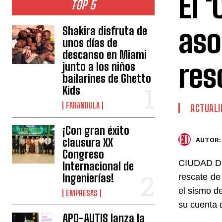
El 
TOP 5
aso
Shakira disfruta de
unos días de
descanso en Miami
res
junto a los niños
bailarines de Ghetto
Kids
FARANDULA
ACTUALI
¡Con gran éxito
clausura XX
AUTOR:
Congreso
CIUDAD DE 
Internacional de
Ingenierías!
rescate de
el sismo d
EMPRESAS
su cuenta d
APO-AUTIS lanza la