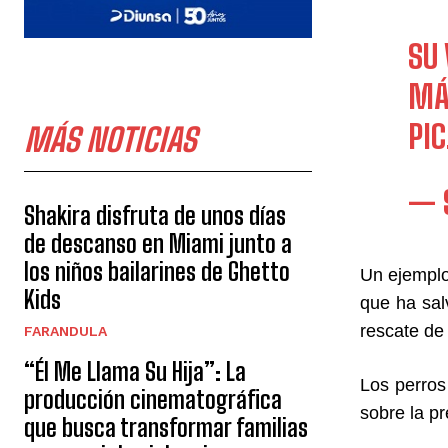
SU
MÁ
PI
MÁS NOTICIAS
— 
Shakira disfruta de unos días
de descanso en Miami junto a
los niños bailarines de Ghetto
Un ejemplo
Kids
que ha sal
rescate de
FARANDULA
“Él Me Llama Su Hija”: La
Los perros
producción cinematográfica
sobre la p
que busca transformar familias