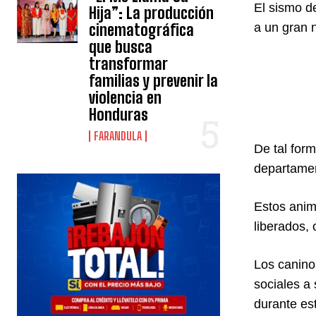
El sismo d
Hija”: La producción
cinematográfica
a un gran 
que busca
transformar
familias y prevenir la
violencia en
Honduras
FARANDULA
De tal for
departamen
Estos anim
liberados,
Los canino
sociales a
durante est