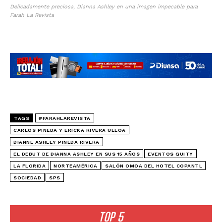
Delicadamente preciosa, Dianna Ashley en una imagen impecable para
Farah La Revista
TAGS
#FARAHLAREVISTA
CARLOS PINEDA Y ERICKA RIVERA ULLOA
DIANNE ASHLEY PINEDA RIVERA
EL DEBUT DE DIANNA ASHLEY EN SUS 15 AÑOS
EVENTOS GUITY
LA FLORIDA
NORTEAMÉRICA
SALÓN OMOA DEL HOTEL COPANTL
SOCIEDAD
SPS
TOP 5