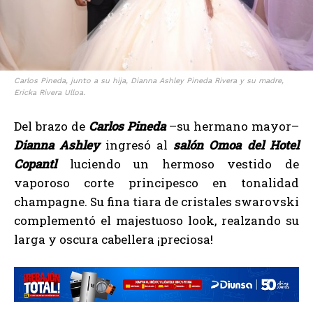
Carlos Pineda, junto a su hija, Dianna Ashley Pineda Rivera y su madre,
Ericka Rivera Ulloa.
Del brazo de
Carlos Pineda
–su hermano mayor–
Dianna Ashley
ingresó al
salón Omoa del Hotel
Copantl
luciendo un hermoso vestido de
vaporoso corte principesco en tonalidad
champagne. Su fina tiara de cristales swarovski
complementó el majestuoso look, realzando su
larga y oscura cabellera ¡preciosa!