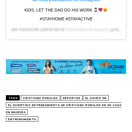
KIDS, LET THE DAD DO HIS WORK
#STAYHOME #STAYACTIVE
UNA PUBLICACIÓN COMPARTIDA DE
(@CRISTIANO) EL
CRISTIANO RONALDO
TAGS
CRISTIANO RONALDO
DEPORTES
EL DIARIO HN
EL DIVERTIDO ENTRENAMIENTO DE CRISTIANO RONALDO EN SU CASA
EN MADEIRA
ENTRENAMIENTO