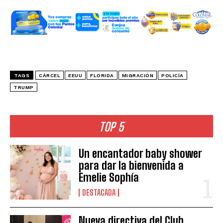
TAGS
CÁRCEL
EEUU
FLORIDA
MIGRACIÓN
POLICÍA
TRUMP
TOP 5
Un encantador baby shower
para dar la bienvenida a
Emelie Sophía
DESTACADA
Nueva directiva del Club