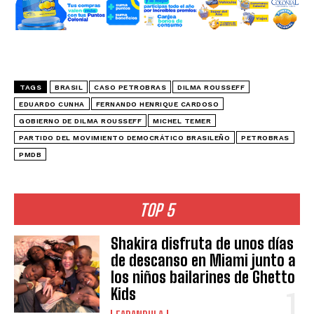
TAGS
BRASIL
CASO PETROBRAS
DILMA ROUSSEFF
EDUARDO CUNHA
FERNANDO HENRIQUE CARDOSO
GOBIERNO DE DILMA ROUSSEFF
MICHEL TEMER
PARTIDO DEL MOVIMIENTO DEMOCRÁTICO BRASILEÑO
PETROBRAS
PMDB
TOP 5
Shakira disfruta de unos días
de descanso en Miami junto a
los niños bailarines de Ghetto
Kids