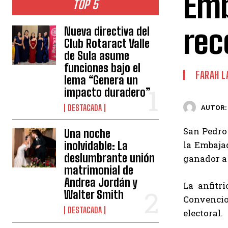
Emb
TOP 5
rec
Nueva directiva del
Club Rotaract Valle
de Sula asume
funciones bajo el
FARAH L
lema “Genera un
impacto duradero”
DESTACADA
AUTOR:
San Pedro 
Una noche
inolvidable: La
la Embaja
deslumbrante unión
ganador a
matrimonial de
Andrea Jordán y
La anfitr
Walter Smith
Convencio
DESTACADA
electoral.