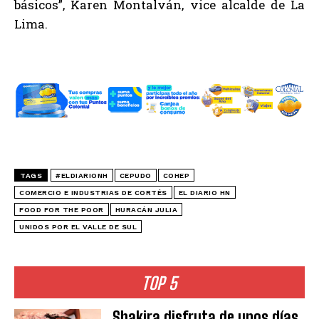
básicos”, Karen Montalván, vice alcalde de La
Lima.
TAGS
#ELDIARIONH
CEPUDO
COHEP
COMERCIO E INDUSTRIAS DE CORTÉS
EL DIARIO HN
FOOD FOR THE POOR
HURACÁN JULIA
UNIDOS POR EL VALLE DE SUL
TOP 5
Shakira disfruta de unos días