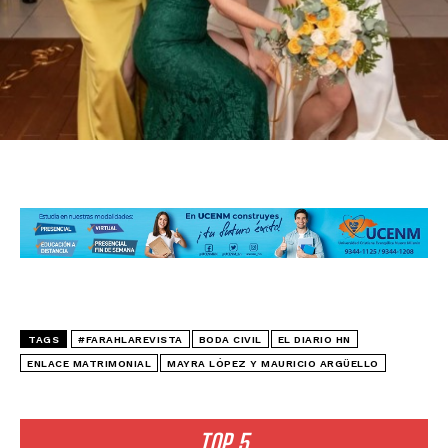
TAGS
#FARAHLAREVISTA
BODA CIVIL
EL DIARIO HN
ENLACE MATRIMONIAL
MAYRA LÓPEZ Y MAURICIO ARGÜELLO
TOP 5