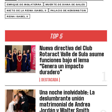
ENRIQUE DE INGLATERRA
MUERTE DE DIANA DE GALES
NIETO DE LA REINA ISABEL II
PALACIO DE KENSINGTON
REINA ISABEL II
TOP 5
Nueva directiva del Club
Rotaract Valle de Sula asume
funciones bajo el lema
“Genera un impacto
duradero”
DESTACADA
Una noche inolvidable: La
deslumbrante unión
matrimonial de Andrea
Jordán y Walter Smith