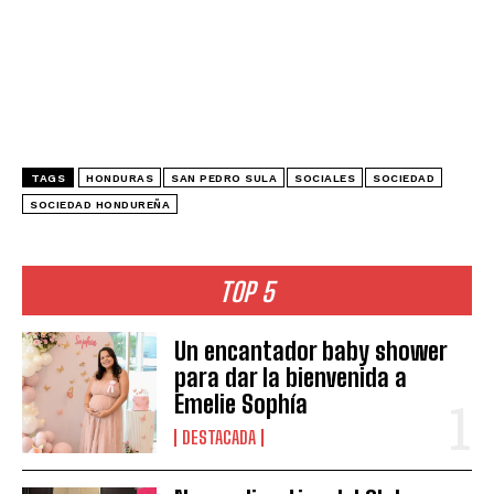
TAGS
HONDURAS
SAN PEDRO SULA
SOCIALES
SOCIEDAD
SOCIEDAD HONDUREÑA
TOP 5
Un encantador baby shower
para dar la bienvenida a
Emelie Sophía
DESTACADA