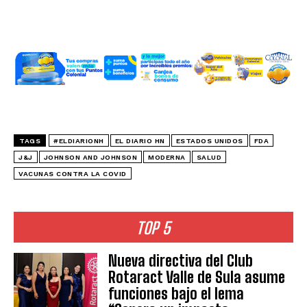
TAGS
#ELDIARIONH
EL DIARIO HN
ESTADOS UNIDOS
FDA
J&J
JOHNSON AND JOHNSON
MODERNA
SALUD
VACUNAS CONTRA LA COVID
TOP 5
Nueva directiva del Club
Rotaract Valle de Sula asume
funciones bajo el lema