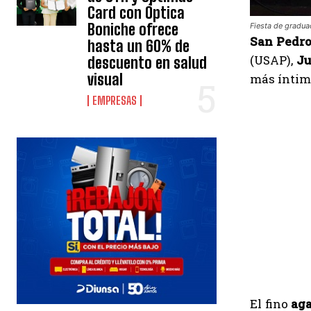
Card con Óptica
Boniche ofrece
Fiesta de gradua
San Pedro
hasta un 60% de
(USAP),
Ju
descuento en salud
visual
más íntim
EMPRESAS
El fino
aga