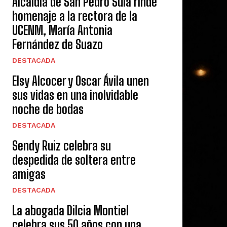
Alcaldía de San Pedro Sula rinde
homenaje a la rectora de la
UCENM, María Antonia
Fernández de Suazo
DESTACADA
Elsy Alcocer y Oscar Ávila unen
sus vidas en una inolvidable
noche de bodas
DESTACADA
Sendy Ruiz celebra su
despedida de soltera entre
amigas
DESTACADA
La abogada Dilcia Montiel
celebra sus 50 años con una