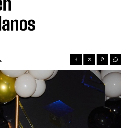
en
llanos
.