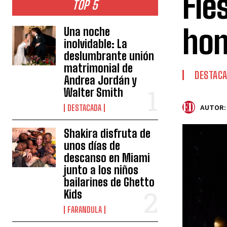
Fie
TOP 5
hon
Una noche
inolvidable: La
deslumbrante unión
matrimonial de
DESTAC
Andrea Jordán y
Walter Smith
DESTACADA
AUTOR:
Shakira disfruta de
unos días de
descanso en Miami
junto a los niños
bailarines de Ghetto
Kids
FARANDULA