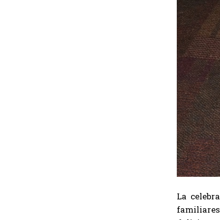
La celebr
familiare