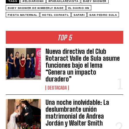
TAGS
#ELDIARIONH
#FARAHLAREVISTA
BABY SHOWER
BABY SHOWER DE KIMBERLY BAIDE
EL DIARIO HN
FIESTA MATERNAL
HOTEL COPANTL
SAFARI
SAN PEDRO SULA
TOP 5
Nueva directiva del Club
Rotaract Valle de Sula asume
funciones bajo el lema
“Genera un impacto
duradero”
DESTACADA
Una noche inolvidable: La
deslumbrante unión
matrimonial de Andrea
Jordán y Walter Smith