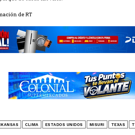
mación de RT
RKANSAS
CLIMA
ESTADOS UNIDOS
MISURI
TEXAS
T