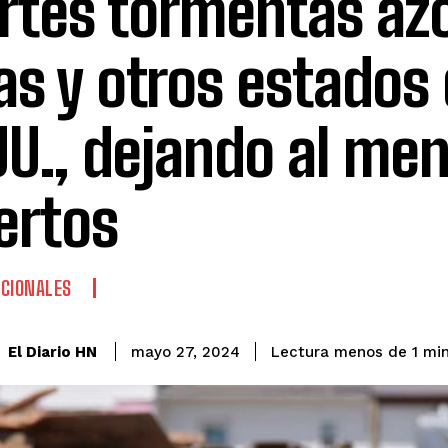
rtes tormentas az
as y otros estados
UU., dejando al men
ertos
CIONALES
El Diario HN
mayo 27, 2024
Lectura menos de 1
min