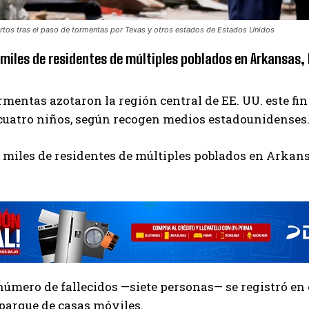
tos tras el paso de tormentas por Texas y otros estados de Estados Unidos
 miles de residentes de múltiples poblados en Arkansas, 
rmentas azotaron la región central de EE. UU. este f
 cuatro niños, según recogen medios estadounidenses
 miles de residentes de múltiples poblados en Arkans
úmero de fallecidos —siete personas— se registró en
parque de casas móviles.