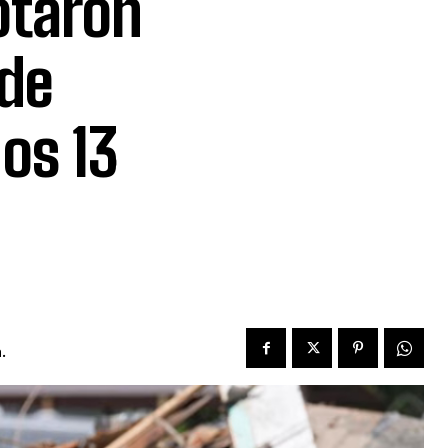
otaron
 de
os 13
.