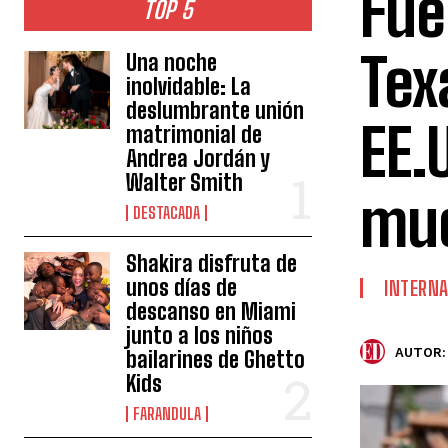
Fue
TOP 5
Tex
Una noche
inolvidable: La
deslumbrante unión
EE.
matrimonial de
Andrea Jordán y
Walter Smith
mu
DESTACADA
Shakira disfruta de
unos días de
INTERNA
descanso en Miami
junto a los niños
AUTOR:
bailarines de Ghetto
Kids
FARANDULA