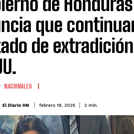
ierno de Honduras
ncia que continua
tado de extradició
UU.
NACIONALES
El Diario HN
febrero 18, 2025
2
min.