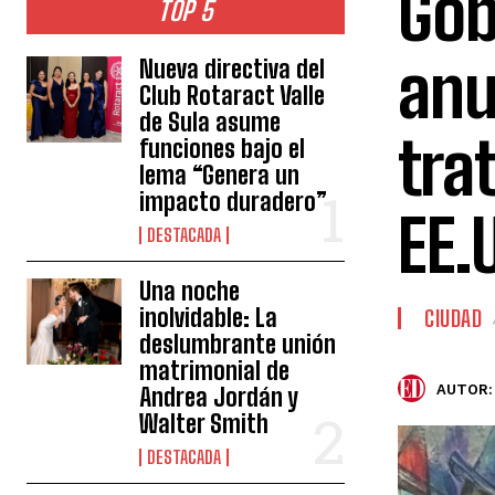
Gob
TOP 5
anu
Nueva directiva del
Club Rotaract Valle
de Sula asume
tra
funciones bajo el
lema “Genera un
impacto duradero”
EE.
DESTACADA
Una noche
inolvidable: La
CIUDAD
deslumbrante unión
matrimonial de
AUTOR:
Andrea Jordán y
Walter Smith
DESTACADA