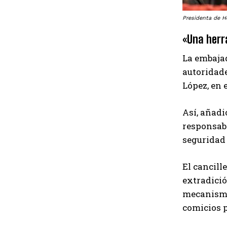
Presidenta de H
«Una herr
La embajad
autoridad
López, en 
Así, añadi
responsabl
seguridad 
El cancill
extradició
mecanismo 
comicios p