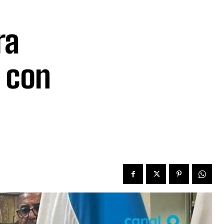
ra
n con