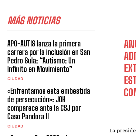
MÁS NOTICIAS
AN
APO-AUTIS lanza la primera
carrera por la inclusión en San
AD
Pedro Sula: “Autismo: Un
EX
Infinito en Movimiento”
ES
CIUDAD
«Enfrentamos esta embestida
CO
de persecución»: JOH
comparece ante la CSJ por
Caso Pandora II
CIUDAD
La preside