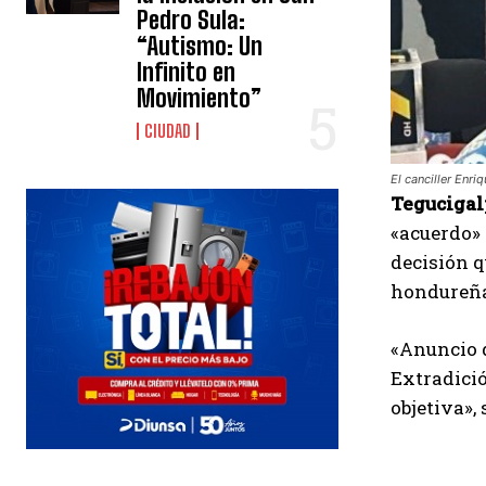
Pedro Sula:
“Autismo: Un
Infinito en
Movimiento”
CIUDAD
El canciller Enri
Tegucigal
«acuerdo» 
decisión q
hondureña
«Anuncio q
Extradició
objetiva»,