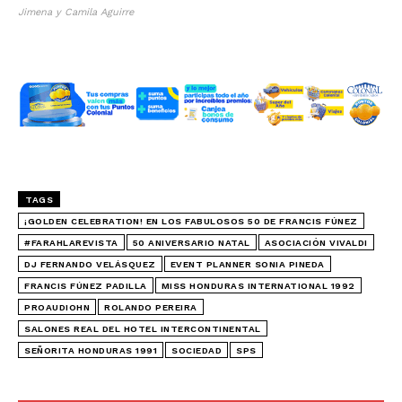
Jimena y Camila Aguirre
TAGS
¡GOLDEN CELEBRATION! EN LOS FABULOSOS 50 DE FRANCIS FÚNEZ
#FARAHLAREVISTA
50 ANIVERSARIO NATAL
ASOCIACIÓN VIVALDI
DJ FERNANDO VELÁSQUEZ
EVENT PLANNER SONIA PINEDA
FRANCIS FÚNEZ PADILLA
MISS HONDURAS INTERNATIONAL 1992
PROAUDIOHN
ROLANDO PEREIRA
SALONES REAL DEL HOTEL INTERCONTINENTAL
SEÑORITA HONDURAS 1991
SOCIEDAD
SPS