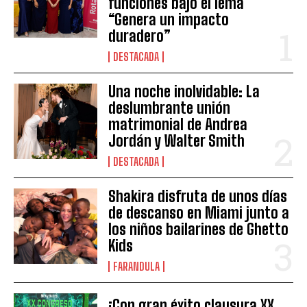
funciones bajo el lema
“Genera un impacto
duradero”
DESTACADA
Una noche inolvidable: La
deslumbrante unión
matrimonial de Andrea
Jordán y Walter Smith
DESTACADA
Shakira disfruta de unos días
de descanso en Miami junto a
los niños bailarines de Ghetto
Kids
FARANDULA
¡Con gran éxito clausura XX