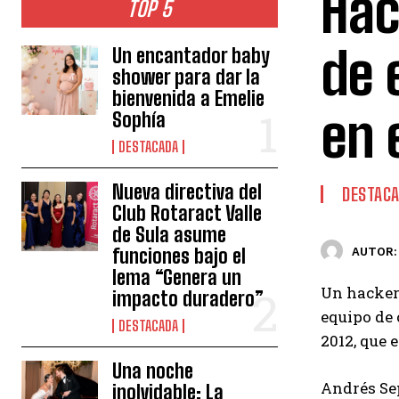
Hac
TOP 5
de 
Un encantador baby
shower para dar la
bienvenida a Emelie
en 
Sophía
DESTACADA
Nueva directiva del
DESTAC
Club Rotaract Valle
de Sula asume
funciones bajo el
AUTOR:
lema “Genera un
Un hacker
impacto duradero”
equipo de 
DESTACADA
2012, que 
Una noche
Andrés Se
inolvidable: La