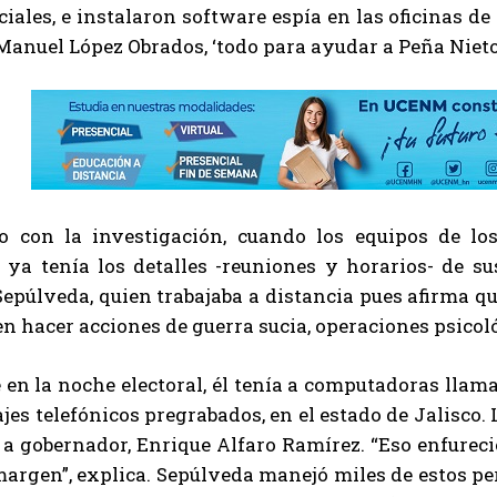
iales, e instalaron software espía en las oficinas d
anuel López Obrados, ‘todo para ayudar a Peña Nieto
o con la investigación, cuando los equipos de los
 ya tenía los detalles -reuniones y horarios- de s
Sepúlveda, quien trabajaba a distancia pues afirma qu
en hacer acciones de guerra sucia, operaciones psic
 en la noche electoral, él tenía a computadoras llam
es telefónicos pregrabados, en el estado de Jalisco
a gobernador, Enrique Alfaro Ramírez. “Eso enfureci
argen”, explica. Sepúlveda manejó miles de estos perf