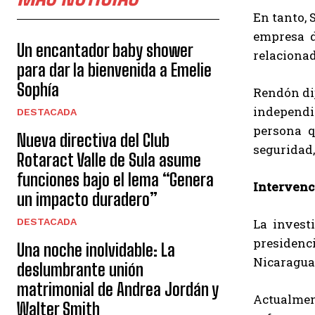
En tanto, 
empresa d
Un encantador baby shower
relaciona
para dar la bienvenida a Emelie
Sophía
Rendón dij
independi
DESTACADA
persona q
Nueva directiva del Club
seguridad,
Rotaract Valle de Sula asume
funciones bajo el lema “Genera
Intervenc
un impacto duradero”
DESTACADA
La invest
presidenc
Una noche inolvidable: La
Nicaragua,
deslumbrante unión
matrimonial de Andrea Jordán y
Actualmen
Walter Smith