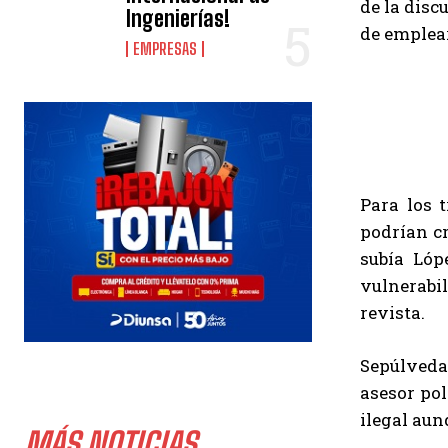
de la disc
Ingenierías!
de emplear
EMPRESAS
Para los 
podrían c
subía Lóp
vulnerabi
revista.
Sepúlveda
asesor po
ilegal aun
MÁS NOTICIAS