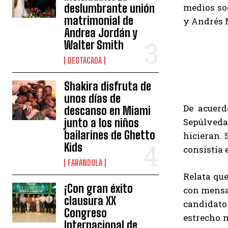
deslumbrante unión
medios soc
matrimonial de
y Andrés M
Andrea Jordán y
Walter Smith
DESTACADA
Shakira disfruta de
unos días de
De acuerd
descanso en Miami
junto a los niños
Sepúlveda
bailarines de Ghetto
hicieran. 
Kids
consistía 
FARANDULA
Relata que
¡Con gran éxito
con mensaj
clausura XX
candidato 
Congreso
estrecho m
Internacional de