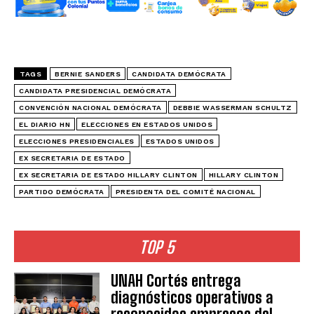
TAGS
BERNIE SANDERS
CANDIDATA DEMÓCRATA
CANDIDATA PRESIDENCIAL DEMÓCRATA
CONVENCIÓN NACIONAL DEMÓCRATA
DEBBIE WASSERMAN SCHULTZ
EL DIARIO HN
ELECCIONES EN ESTADOS UNIDOS
ELECCIONES PRESIDENCIALES
ESTADOS UNIDOS
EX SECRETARIA DE ESTADO
EX SECRETARIA DE ESTADO HILLARY CLINTON
HILLARY CLINTON
PARTIDO DEMÓCRATA
PRESIDENTA DEL COMITÉ NACIONAL
TOP 5
UNAH Cortés entrega
diagnósticos operativos a