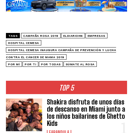
TAGS
CAMPAÑA ROSA 2019
ELDIARIOHN
EMPRESAS
HOSPITAL CEMESA
HOSPITAL CEMESA INAUGURA CAMPAÑA DE PREVENCIÓN Y LUCHA
CONTRA EL CÁNCER DE MAMA 2019
POR MÍ
POR TI
POR TODAS
SÚMATE AL ROSA
TOP 5
Shakira disfruta de unos días
de descanso en Miami junto a
los niños bailarines de Ghetto
Kids
FARANDULA