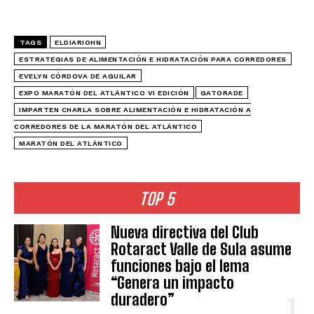
TAGS
ELDIARIOHN
ESTRATEGIAS DE ALIMENTACIÓN E HIDRATACIÓN PARA CORREDORES
EVELYN CÓRDOVA DE AGUILAR
EXPO MARATÓN DEL ATLÁNTICO VI EDICIÓN
GATORADE
IMPARTEN CHARLA SOBRE ALIMENTACIÓN E HIDRATACIÓN A
CORREDORES DE LA MARATÓN DEL ATLÁNTICO
MARATÓN DEL ATLÁNTICO
TOP 5
Nueva directiva del Club
Rotaract Valle de Sula asume
funciones bajo el lema
“Genera un impacto
duradero”