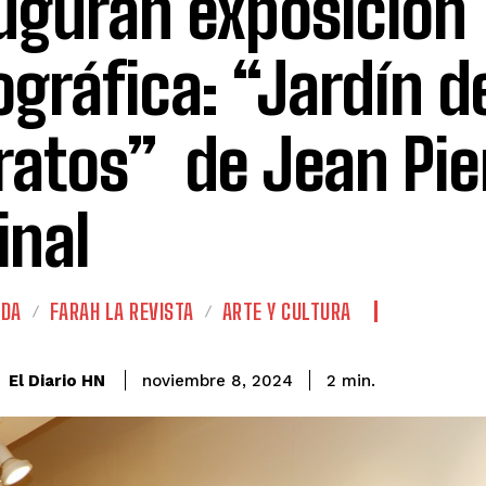
uguran exposición
ográfica: “Jardín d
ratos” de Jean Pie
inal
ADA
FARAH LA REVISTA
ARTE Y CULTURA
El Diario HN
noviembre 8, 2024
2
min.