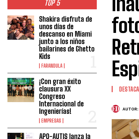
Ina
TOP 5
fot
Shakira disfruta de
unos días de
descanso en Miami
Ret
junto a los niños
bailarines de Ghetto
Kids
Esp
FARANDULA
¡Con gran éxito
clausura XX
DESTAC
Congreso
Internacional de
AUTOR:
Ingenierías!
EMPRESAS
APO-AUTIS lanza la