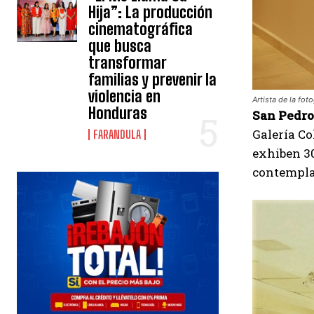
Hija”: La producción
cinematográfica
que busca
transformar
familias y prevenir la
violencia en
Artista de la fot
Honduras
San Pedro 
Galería Co
FARANDULA
exhiben 30
contempla