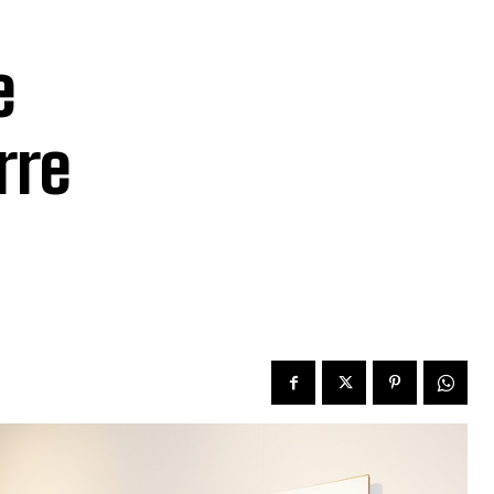
e
rre