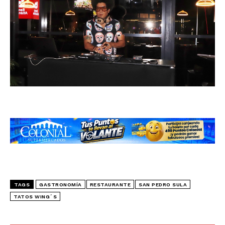
TAGS
GASTRONOMÍA
RESTAURANTE
SAN PEDRO SULA
TATOS WING´S