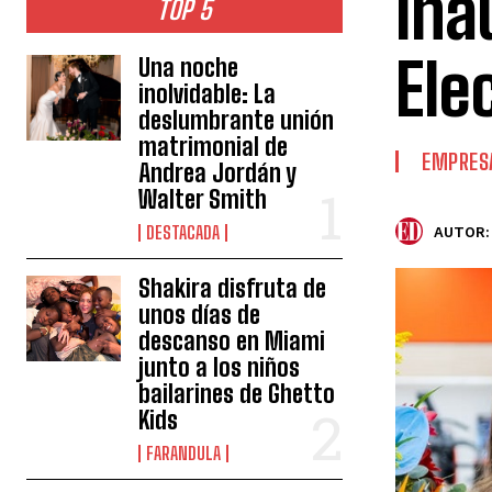
Ina
TOP 5
Ele
Una noche
inolvidable: La
deslumbrante unión
matrimonial de
EMPRES
Andrea Jordán y
Walter Smith
DESTACADA
AUTOR:
Shakira disfruta de
unos días de
descanso en Miami
junto a los niños
bailarines de Ghetto
Kids
FARANDULA