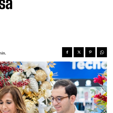
sa
in.