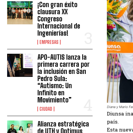
¡Con gran éxito
clausura XX
Congreso
Internacional de
Ingenierías!
EMPRESAS
APO-AUTIS lanza la
primera carrera por
la inclusión en San
Pedro Sula:
“Autismo: Un
Infinito en
Movimiento”
Diana y Mario Fa
CIUDAD
Diunsa in
país.
Alianza estratégica
Esta nueva
de UTH y Optimus