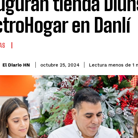
uguran tienda Diun
ctroHogar en Danlí
AS
El Diario HN
octubre 25, 2024
Lectura menos de 1
m