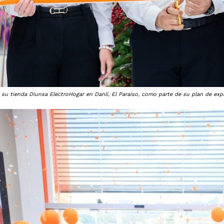
 su tienda Diunsa ElectroHogar en Danlí, El Paraíso, como parte de su plan de expa