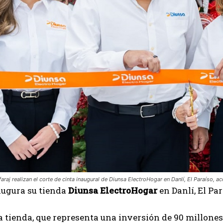
faraj realizan el corte de cinta inaugural de Diunsa ElectroHogar en Danlí, El Paraíso,
augura su tienda
Diunsa ElectroHogar
en Danlí, El Pa
 tienda, que representa una inversión de 90 millones