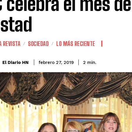
 celebra el mes de
stad
A REVISTA
SOCIEDAD
LO MÁS RECIENTE
El Diario HN
febrero 27, 2019
2
min.