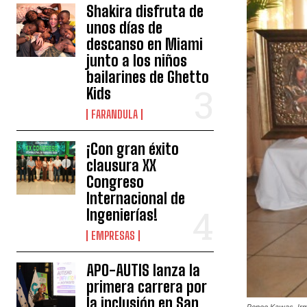
Shakira disfruta de
unos días de
descanso en Miami
junto a los niños
bailarines de Ghetto
Kids
FARANDULA
¡Con gran éxito
clausura XX
Congreso
Internacional de
Ingenierías!
EMPRESAS
APO-AUTIS lanza la
primera carrera por
la inclusión en San
Renee Kawas, Irm