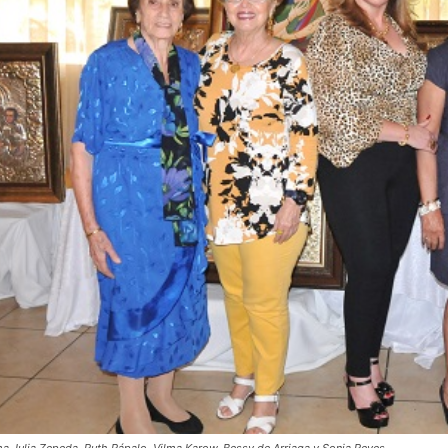
a Julia Zepeda, Ruth Rápalo, Vilma Karow, Bessy de Arriaga y Sonia Reyes