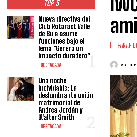
IWC
TOP 5
ami
Nueva directiva del
Club Rotaract Valle
de Sula asume
funciones bajo el
FARAH L
lema “Genera un
impacto duradero”
DESTACADA
AUTOR:
Una noche
inolvidable: La
deslumbrante unión
matrimonial de
Andrea Jordán y
Walter Smith
DESTACADA