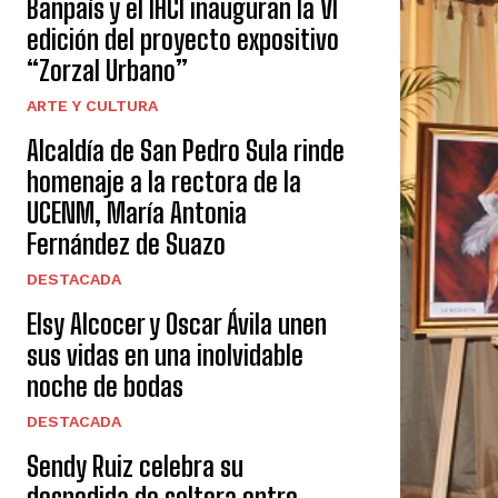
Banpaís y el IHCI inauguran la VI
edición del proyecto expositivo
“Zorzal Urbano”
ARTE Y CULTURA
Alcaldía de San Pedro Sula rinde
homenaje a la rectora de la
UCENM, María Antonia
Fernández de Suazo
DESTACADA
Elsy Alcocer y Oscar Ávila unen
sus vidas en una inolvidable
noche de bodas
DESTACADA
Sendy Ruiz celebra su
despedida de soltera entre