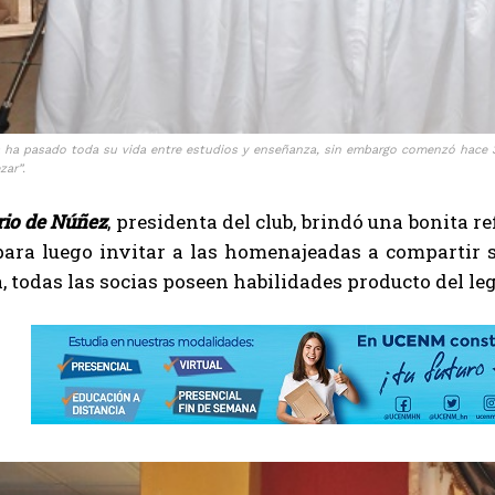
a ha pasado toda su vida entre estudios y enseñanza, sin embargo comenzó hace 3 
zar”.
rio de Núñez
, presidenta del club, brindó una bonita r
ara luego invitar a las homenajeadas a compartir so
, todas las socias poseen habilidades producto del le