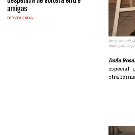
amigas
DESTACADA
Bessy de Arriag
tarde para empe
Doña Rosa
especial p
otra forma