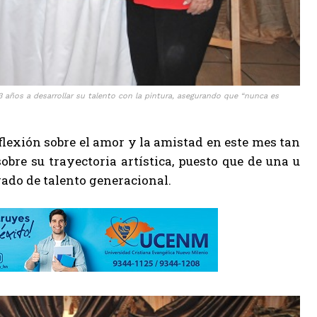
años a desarrollar su talento con la pintura, asegurando que “nunca es
eflexión sobre el amor y la amistad en este mes tan
bre su trayectoria artística, puesto que de una u
gado de talento generacional.