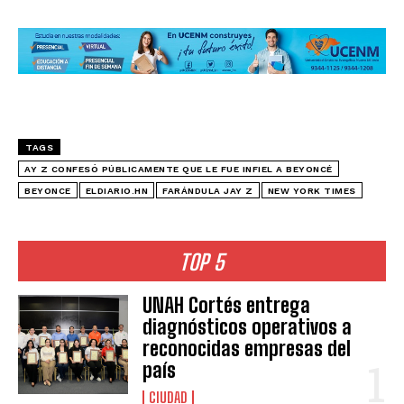
TAGS
AY Z CONFESÓ PÚBLICAMENTE QUE LE FUE INFIEL A BEYONCÉ
BEYONCE
ELDIARIO.HN
FARÁNDULA JAY Z
NEW YORK TIMES
TOP 5
UNAH Cortés entrega
diagnósticos operativos a
reconocidas empresas del
país
CIUDAD