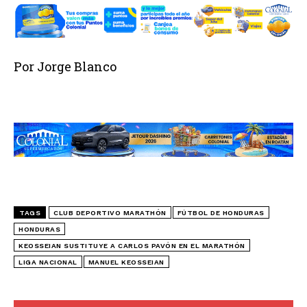
Por Jorge Blanco
TAGS
CLUB DEPORTIVO MARATHÓN
FÚTBOL DE HONDURAS
HONDURAS
KEOSSEIAN SUSTITUYE A CARLOS PAVÓN EN EL MARATHÓN
LIGA NACIONAL
MANUEL KEOSSEIAN