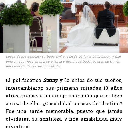
Luego de protagonizar su boda civil el pasado 28 junio 2019, Sonny y Gigi
unieron sus vidas en una ceremonia y fiesta postboda repletas de la más
pura esencia de sus personalidades.
El polifacético
Sonny
y la chica de sus sueños,
intercambiaron sus primeras miradas 10 años
atrás, gracias a un amigo en común que lo llevó
a casa de ella. ¿Casualidad o cosas del destino?
Fue una tarde memorable, puesto que jamás
olvidaran su gentileza y fina amabilidad ¡muy
divertida!