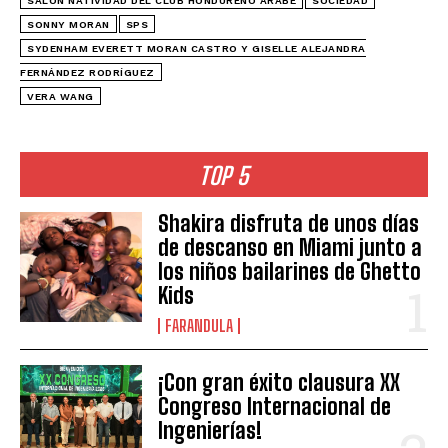
SALÓN NATIVIDAD DEL CLUB HONDUREÑO ÁRABE
SOCIEDAD
SONNY MORAN
SPS
SYDENHAM EVERETT MORAN CASTRO Y GISELLE ALEJANDRA
FERNÁNDEZ RODRÍGUEZ
VERA WANG
TOP 5
Shakira disfruta de unos días
de descanso en Miami junto a
los niños bailarines de Ghetto
Kids
FARANDULA
¡Con gran éxito clausura XX
Congreso Internacional de
Ingenierías!