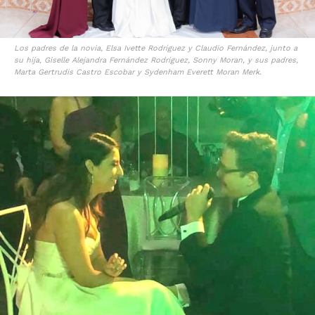
Los padres de la novia, Elsa Ivette Rodríguez y Claudio Fernández, junto a
su hija, Giselle Alejandra Fernández Rodríguez, Sonny Moran, y sus padres,
Marta Gertrudis Castro Escobar y Sydenham Everett Moran Merk.