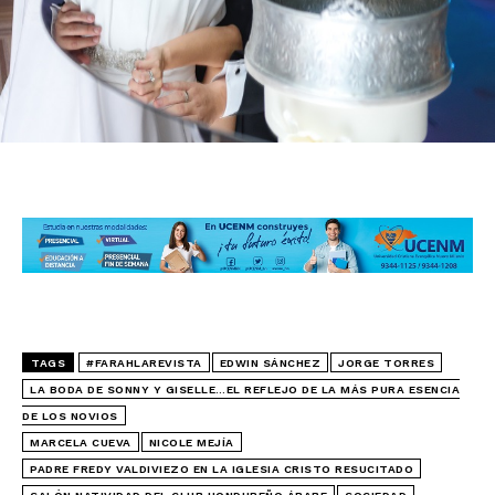
TAGS
#FARAHLAREVISTA
EDWIN SÁNCHEZ
JORGE TORRES
LA BODA DE SONNY Y GISELLE…EL REFLEJO DE LA MÁS PURA ESENCIA
DE LOS NOVIOS
MARCELA CUEVA
NICOLE MEJÍA
PADRE FREDY VALDIVIEZO EN LA IGLESIA CRISTO RESUCITADO