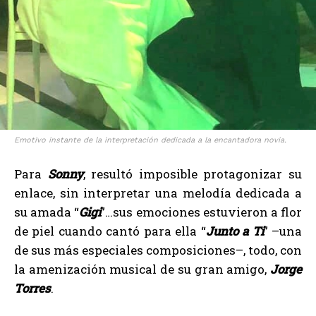
Emotivo instante de la interpretación dedicada a la encantadora novia.
Para
Sonny
, resultó imposible protagonizar su
enlace, sin interpretar una melodía dedicada a
su amada “
Gigi
”…sus emociones estuvieron a flor
de piel cuando cantó para ella “
Junto a Ti
” –una
de sus más especiales composiciones–, todo, con
la amenización musical de su gran amigo,
Jorge
Torres
.