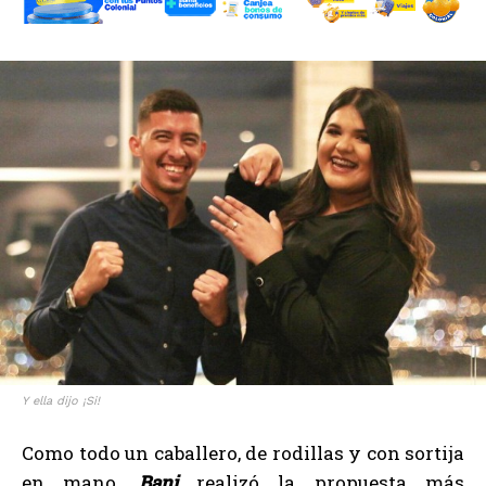
Y ella dijo ¡Si!
Como todo un caballero, de rodillas y con sortija
en mano,
Bani
realizó la propuesta más