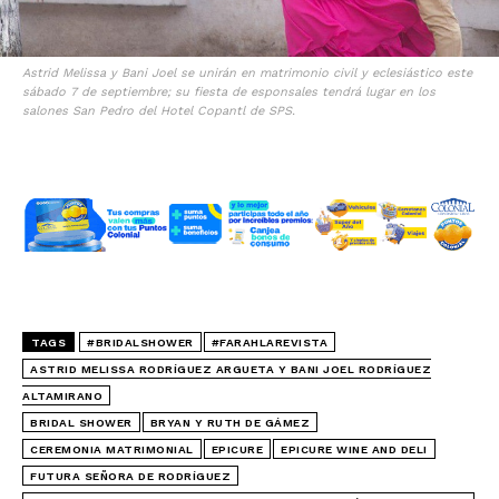
Astrid Melissa y Bani Joel se unirán en matrimonio civil y eclesiástico este
sábado 7 de septiembre; su fiesta de esponsales tendrá lugar en los
salones San Pedro del Hotel Copantl de SPS.
TAGS
#BRIDALSHOWER
#FARAHLAREVISTA
ASTRID MELISSA RODRÍGUEZ ARGUETA Y BANI JOEL RODRÍGUEZ
ALTAMIRANO
BRIDAL SHOWER
BRYAN Y RUTH DE GÁMEZ
CEREMONIA MATRIMONIAL
EPICURE
EPICURE WINE AND DELI
FUTURA SEÑORA DE RODRÍGUEZ