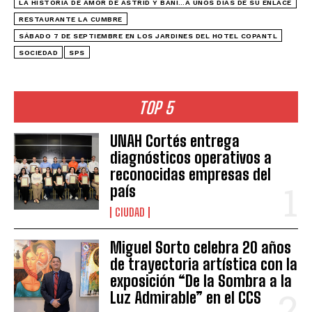
LA HISTORIA DE AMOR DE ASTRID Y BANI…A UNOS DÍAS DE SU ENLACE
RESTAURANTE LA CUMBRE
SÁBADO 7 DE SEPTIEMBRE EN LOS JARDINES DEL HOTEL COPANTL
SOCIEDAD
SPS
TOP 5
UNAH Cortés entrega
diagnósticos operativos a
reconocidas empresas del
país
CIUDAD
Miguel Sorto celebra 20 años
de trayectoria artística con la
exposición “De la Sombra a la
Luz Admirable” en el CCS