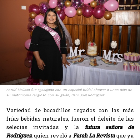
Astrid Melissa fue agasajada con un especial bridal shower a unos días de
su matrimonio religioso con su galán, Bani Joel Rodríguez
Variedad de bocadillos regados con las más
frías bebidas naturales, fueron el deleite de las
selectas invitadas y la
futura señora de
Rodríguez
, quien reveló a
Farah La Revista
que ya