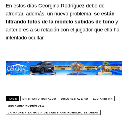
En estos días Georgina Rodríguez debe de
afrontar, además, un nuevo problema:
se están
filtrando fotos de la modelo subidas de tono
y
anteriores a su relación con el jugador que ella ha
intentado ocultar.
TAGS
CRISTIANO RONALDO
DOLORES AVEIRO
ELDIARIO.HN
GEORGINA RODRÍGUEZ
LA MADRE Y LA NOVIA DE CRISTIANO RONALDO SE ODIAN